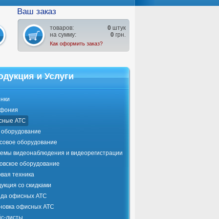
Ваш заказ
товаров:
0
штук
на сумму:
0
грн.
Как оформить заказ?
одукция и Услуги
нки
ефония
сные АТС
оборудование
совое оборудование
емы видеонаблюдения и видеорегистрации
овское оборудование
вая техника
укция со скидками
да офисных АТС
новка офисных АТС
с-листы