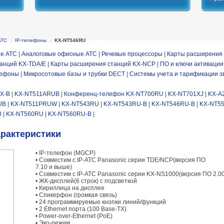
АТС
→
IP-телефоны
→
KX-NT546RU
е АТС
|
Аналоговые офисные АТС
|
Речевые процессоры
|
Карты расширения 
анций KX-TDA/E
|
Карты расширения станций KX-NCP
|
ПО и ключи активации
лефоны
|
Микросотовые базы и трубки DECT
|
Системы учета и тарификации з
X-B
|
KX-NT511ARUB
|
Конференц-телефон KX-NT700RU
|
KX-NT701XJ
|
KX-A
UB
|
KX-NT511PRUW
|
KX-NT543RU
|
KX-NT543RU-B
|
KX-NT546RU-B
|
KX-NT5
B
|
KX-NT560RU
|
KX-NT560RU-B
|
арактеристики
• IP-телефон (MGCP)
• Совместим с IP-АТС Panasonic серии TDE/NCP(версия ПО
7.10 и выше)
• Совместим с IP-АТС Panasonic серии KX-NS1000(версия ПО 2.0
• ЖК-дисплей(6 строк) с подсветкой
• Кириллица на дисплее
• Спикерфон (громкая связь)
• 24 программируемые кнопки линий/функций
• 2 Ethernet порта (100 Base-TX)
• Power-over-Ethernet (PoE)
• Эко-режим