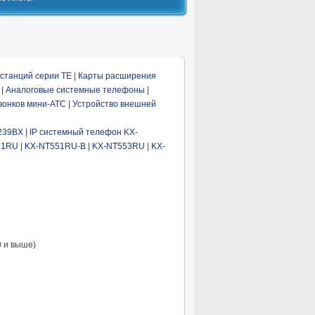
станций серии TE
|
Карты расширения
|
Аналоговые системные телефоны
|
вонков мини-АТС
|
Устройство внешней
239BX
|
IP системный телефон KX-
51RU
|
KX-NT551RU-B
|
KX-NT553RU
|
KX-
0 и выше)