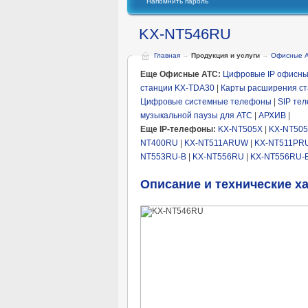
Напомнить пароль
KX-NT546RU
Главная
→
Продукция и услуги
→
Офисные 
Еще Офисные АТС:
Цифровые IP офисны
станции KX-TDA30
|
Карты расширения ст
Цифровые системные телефоны
|
SIP те
музыкальной паузы для АТС
|
АРХИВ
|
Еще IP-телефоны:
KX-NT505X
|
KX-NT505
NT400RU
|
KX-NT511ARUW
|
KX-NT511PR
NT553RU-B
|
KX-NT556RU
|
KX-NT556RU-
Описание и технические х