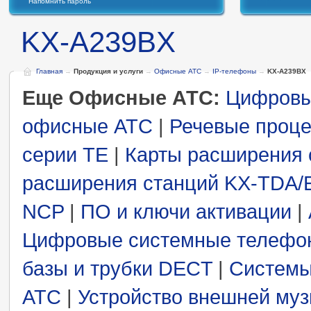
Напомнить пароль
KX-A239BX
Главная
→
Продукция и услуги
→
Офисные АТС
→
IP-телефоны
→
KX-A239BX
Еще Офисные АТС:
Цифровы
офисные АТС
|
Речевые проц
серии TE
|
Карты расширения 
расширения станций KX-TDA/
NCP
|
ПО и ключи активации
|
Цифровые системные телеф
базы и трубки DECT
|
Системы
АТС
|
Устройство внешней му