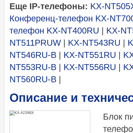
Еще IP-телефоны:
KX-NT505
Конференц-телефон KX-NT7
телефон KX-NT400RU
|
KX-N
NT511PRUW
|
KX-NT543RU
|
K
NT546RU-B
|
KX-NT551RU
|
K
NT553RU-B
|
KX-NT556RU
|
K
NT560RU-B
|
Описание и техниче
Блок пи
телефо